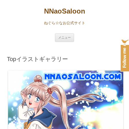
NNaoSaloon
ねぐら☆なお公式サイト
コ
メニュー
ン
テ
ン
ツ
へ
Topイラストギャラリー
ス
キ
ッ
プ