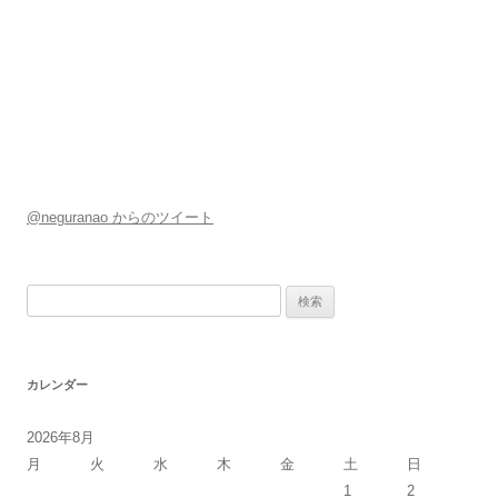
@neguranao からのツイート
検
索:
カレンダー
2026年8月
月
火
水
木
金
土
日
1
2