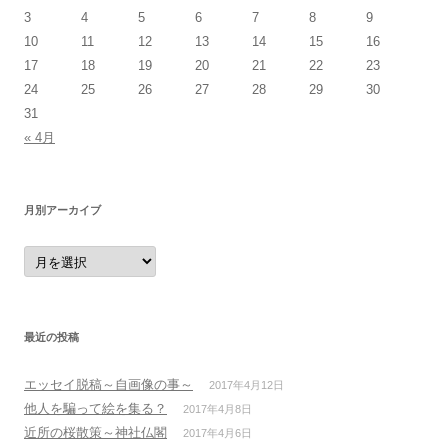
3
4
5
6
7
8
9
10
11
12
13
14
15
16
17
18
19
20
21
22
23
24
25
26
27
28
29
30
31
« 4月
月別アーカイブ
月
別
ア
ー
カ
イ
ブ
最近の投稿
エッセイ脱稿～自画像の事～
2017年4月12日
他人を騙って絵を集る？
2017年4月8日
近所の桜散策～神社仏閣
2017年4月6日