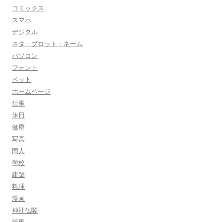
コミックス
スマホ
デジタル
ネタ・プロット・ネーム
パソコン
フォント
ペット
ホームページ
仕事
休日
健康
写真
同人
学校
建築
料理
漫画
神社仏閣