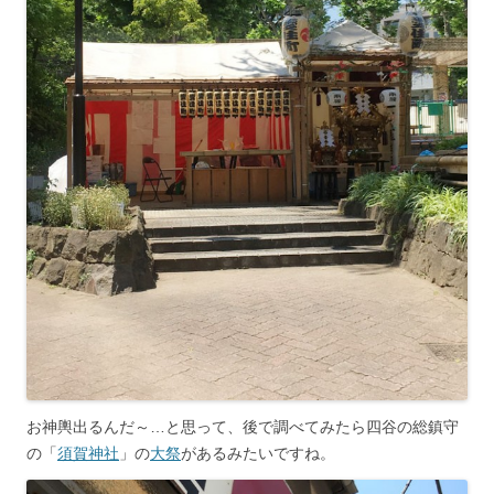
お神輿出るんだ～…と思って、後で調べてみたら四谷の総鎮守
の「
須賀神社
」の
大祭
があるみたいですね。