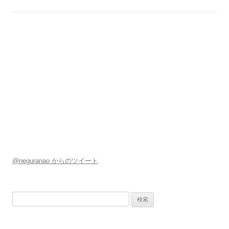
@neguranao からのツイート
検
索: