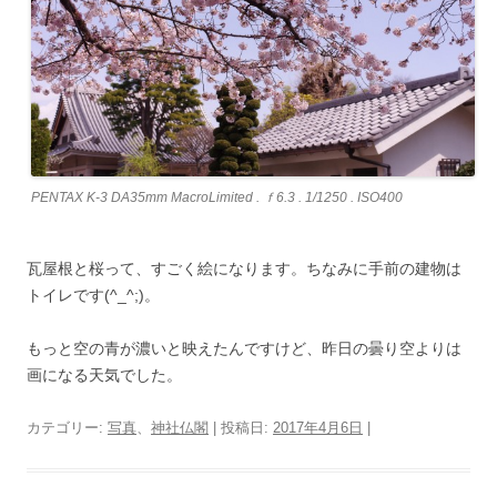
PENTAX K-3 DA35mm MacroLimited . ｆ6.3 . 1/1250 . ISO400
瓦屋根と桜って、すごく絵になります。ちなみに手前の建物は
トイレです(^_^;)。
もっと空の青が濃いと映えたんですけど、昨日の曇り空よりは
画になる天気でした。
カテゴリー:
写真
、
神社仏閣
| 投稿日:
2017年4月6日
|