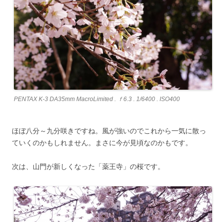
PENTAX K-3 DA35mm MacroLimited . ｆ6.3 . 1/6400 . ISO400
ほぼ八分～九分咲きですね。風が強いのでこれから一気に散っ
ていくのかもしれません。まさに今が見頃なのかもです。
次は、山門が新しくなった「薬王寺」の桜です。