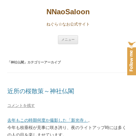
NNaoSaloon
ねぐら☆なお公式サイト
コ
メニュー
ン
テ
ン
ツ
へ
「
神社仏閣
」カテゴリーアーカイブ
ス
キ
ッ
プ
近所の桜散策～神社仏閣
コメントを残す
去年もこの時期何度か撮影した「新光寺」
。
今年も枝垂桜が見事に咲き誇り、夜のライトアップ時には多く
の人の目を楽しませています。