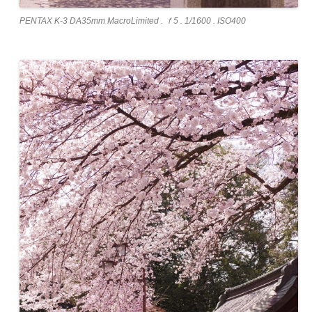
PENTAX K-3 DA35mm MacroLimited . ｆ5 . 1/1600 . ISO400