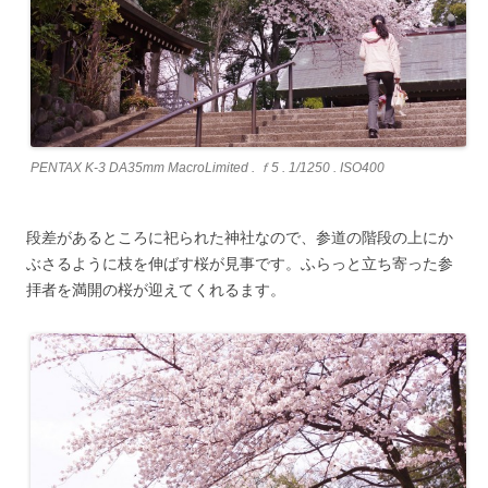
PENTAX K-3 DA35mm MacroLimited . ｆ5 . 1/1250 . ISO400
段差があるところに祀られた神社なので、参道の階段の上にか
ぶさるように枝を伸ばす桜が見事です。ふらっと立ち寄った参
拝者を満開の桜が迎えてくれるます。