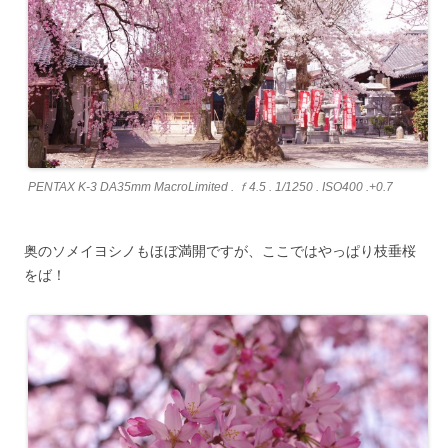
PENTAX K-3 DA35mm MacroLimited . ｆ4.5 . 1/1250 . ISO400 .+0.7
奥のソメイヨシノもほぼ満開ですが、ここではやっぱり枝垂桜
をば！