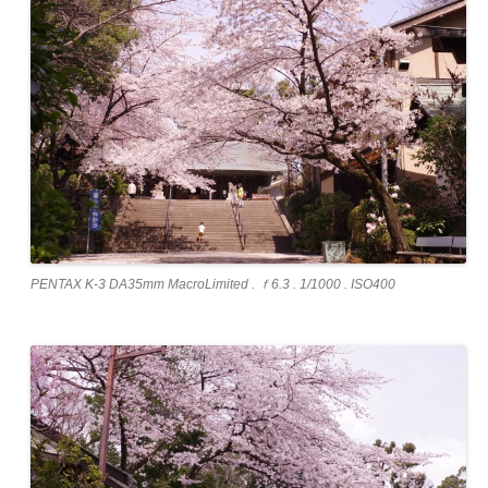
PENTAX K-3 DA35mm MacroLimited . ｆ6.3 . 1/1000 . ISO400