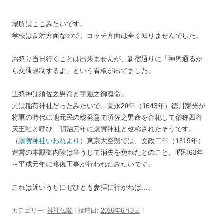
場所はここみたいです。
学校は反対方面なので、コッチ方面は全く知りませんでした。
お祭り当日行くことは出来ませんが、新宿通りに「神輿通るか
ら交通規制するよ」という看板が出てました。
主祭神は須佐之男命と宇迦之御魂命。
元は稲荷神社だったみたいで、寛永20年（1643年）徳川家光が
将軍の時代に地元民の総発意で須佐之男命を合祀して俗称四谷
天王社と呼び、明治元年に須賀神社と改称されたそうです。
（
須賀神社いわれより
）東京大空襲では、文政二年（1819年）
造営の本殿御内陣は辛うじて消失を免れたとのこと。昭和63年
～平成元年に修復工事が行われたみたいです。
これは近いうちにぜひとも参拝に行かねば…。
カテゴリー:
神社仏閣
| 投稿日:
2016年6月3日
|