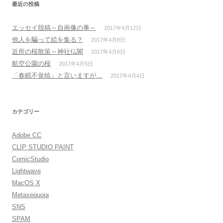
ブ
最近の投稿
エッセイ脱稿～自画像の事～
2017年4月12日
他人を騙って絵を集る？
2017年4月8日
近所の桜散策～神社仏閣
2017年4月6日
航空公園の桜
2017年4月5日
「春眠不覚暁」と言いますが…
2017年4月4日
カテゴリー
Adobe CC
CLIP STUDIO PAINT
ComicStudio
Lightwave
MacOS X
Metasequoia
SNS
SPAM