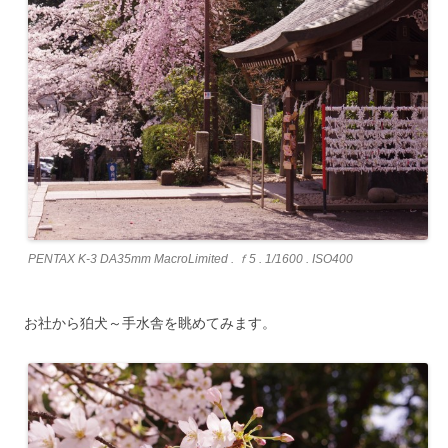
PENTAX K-3 DA35mm MacroLimited . ｆ5 . 1/1600 . ISO400
お社から狛犬～手水舎を眺めてみます。