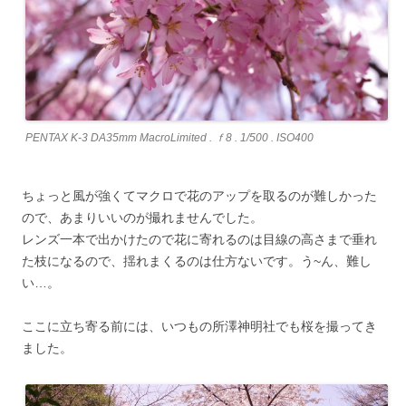
PENTAX K-3 DA35mm MacroLimited . ｆ8 . 1/500 . ISO400
ちょっと風が強くてマクロで花のアップを取るのが難しかった
ので、あまりいいのが撮れませんでした。
レンズ一本で出かけたので花に寄れるのは目線の高さまで垂れ
た枝になるので、揺れまくるのは仕方ないです。う~ん、難し
い…。
ここに立ち寄る前には、いつもの所澤神明社でも桜を撮ってき
ました。