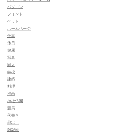
パソコン
フォント
ペット
ホームページ
仕事
休日
健康
写真
同人
学校
建築
料理
漫画
神社仏閣
競馬
落書き
蔵出し
雑記帳