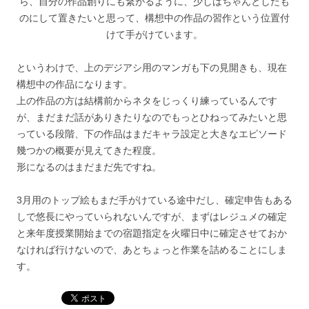
ら、自分の作品創りにも繋がるように、少しはちゃんとしたも
のにして置きたいと思って、構想中の作品の習作という位置付
けて手がけています。
というわけで、上のデジアシ用のマンガも下の見開きも、現在
構想中の作品になります。
上の作品の方は結構前からネタをじっくり練っているんです
が、まだまだ話がありきたりなのでもっとひねってみたいと思
っている段階、下の作品はまだキャラ設定と大きなエピソード
幾つかの概要が見えてきた程度。
形になるのはまだまだ先ですね。
3月用のトップ絵もまだ手がけている途中だし、確定申告もある
しで悠長にやっていられないんですが、まずはレジュメの確定
と来年度授業開始までの宿題指定を火曜日中に確定させておか
なければ行けないので、あとちょっと作業を詰めることにしま
す。