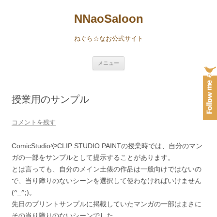
NNaoSaloon
ねぐら☆なお公式サイト
コ
メニュー
ン
テ
ン
ツ
へ
授業用のサンプル
ス
キ
ッ
プ
コメントを残す
ComicStudioやCLIP STUDIO PAINTの授業時では、自分のマン
ガの一部をサンプルとして提示することがあります。
とは言っても、自分のメイン土俵の作品は一般向けではないの
で、当り障りのないシーンを選択して使わなければいけません
(^_^;)。
先日のプリントサンプルに掲載していたマンガの一部はまさに
その当り障りのないシーンでした。