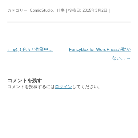
カテゴリー:
ComicStudio
、
仕事
| 投稿日:
2015年3月2日
|
投
←
φ(..) 色々と作業中…
FancyBox for WordPressが動か
稿
ない…
→
ナ
ビ
コメントを残す
ゲ
コメントを投稿するには
ログイン
してください。
ー
シ
ョ
ン