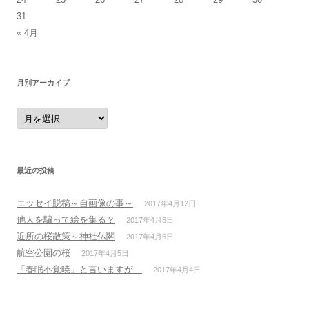
31
« 4月
月別アーカイブ
月
別
ア
ー
カ
イ
ブ
最近の投稿
エッセイ脱稿～自画像の事～
2017年4月12日
他人を騙って絵を集る？
2017年4月8日
近所の桜散策～神社仏閣
2017年4月6日
航空公園の桜
2017年4月5日
「春眠不覚暁」と言いますが…
2017年4月4日