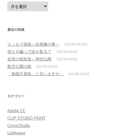
月
別
ア
ー
カ
イ
ブ
最近の投稿
エッセイ脱稿～自画像の事～
2017年4月12日
他人を騙って絵を集る？
2017年4月8日
近所の桜散策～神社仏閣
2017年4月6日
航空公園の桜
2017年4月5日
「春眠不覚暁」と言いますが…
2017年4月4日
カテゴリー
Adobe CC
CLIP STUDIO PAINT
ComicStudio
Lightwave