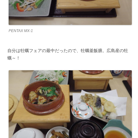
PENTAX MX-1
自分は牡蠣フェアの最中だったので、牡蠣釜飯膳。広島産の牡
蠣～！