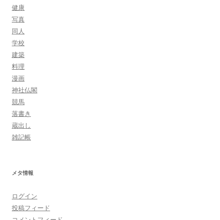
健康
写真
同人
学校
建築
料理
漫画
神社仏閣
競馬
落書き
蔵出し
雑記帳
メタ情報
ログイン
投稿フィード
コメントフィード