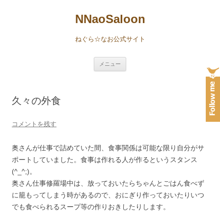
NNaoSaloon
ねぐら☆なお公式サイト
コ
メニュー
ン
テ
ン
ツ
へ
久々の外食
ス
キ
ッ
プ
コメントを残す
奥さんが仕事で詰めていた間、食事関係は可能な限り自分がサ
ポートしていました。食事は作れる人が作るというスタンス
(^_^;)。
奥さん仕事修羅場中は、放っておいたらちゃんとごはん食べず
に籠もってしまう時があるので、おにぎり作っておいたりいつ
でも食べられるスープ等の作りおきしたりします。