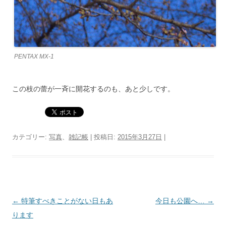
PENTAX MX-1
この枝の蕾が一斉に開花するのも、あと少しです。
カテゴリー:
写真
、
雑記帳
| 投稿日:
2015年3月27日
|
投
←
特筆すべきことがない日もあ
今日も公園へ…
→
稿
ります