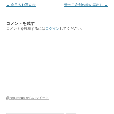
投
←
今日もお写ん歩
昔の二次創作絵の蔵出し
→
稿
ナ
コメントを残す
ビ
コメントを投稿するには
ログイン
してください。
ゲ
ー
シ
ョ
ン
@neguranao からのツイート