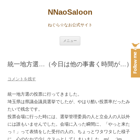
NNaoSaloon
ねぐら☆なお公式サイト
コ
メニュー
ン
テ
ン
ツ
へ
統一地方選…（今日は他の事書く時間が…）
ス
キ
ッ
プ
コメントを残す
統一地方選の投票に行ってきました。
埼玉県は県議会議員選挙でしたが、やはり酷い投票率だったみ
たいで残念です。
投票会場に行った時には、選挙管理委員の人と立会人の人以外
には誰もいませんでした。会場に入った瞬間に、「やっと来た
っ！」って表情をした受付の人の、ちょっとワタワタした様子
に、心のなかで少しクスっとしてしまいました…m(_ _;)m