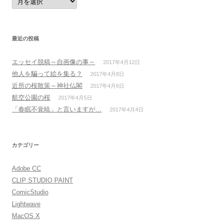
別
ア
ー
カ
イ
ブ
最近の投稿
エッセイ脱稿～自画像の事～
2017年4月12日
他人を騙って絵を集る？
2017年4月8日
近所の桜散策～神社仏閣
2017年4月6日
航空公園の桜
2017年4月5日
「春眠不覚暁」と言いますが…
2017年4月4日
カテゴリー
Adobe CC
CLIP STUDIO PAINT
ComicStudio
Lightwave
MacOS X