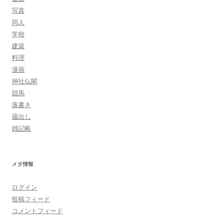
写真
同人
学校
建築
料理
漫画
神社仏閣
競馬
落書き
蔵出し
雑記帳
メタ情報
ログイン
投稿フィード
コメントフィード