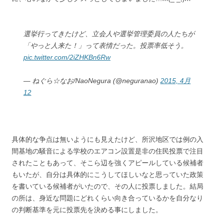
選挙行ってきたけど、立会人や選挙管理委員の人たちが
「やっと人来た！」って表情だった。投票率低そう。
pic.twitter.com/2iZHKBn6Rw
— ねぐら☆なお/NaoNegura (@neguranao)
2015, 4月
12
具体的な争点は無いようにも見えたけど、所沢地区では例の入
間基地の騒音による学校のエアコン設置是非の住民投票で注目
されたこともあって、そこら辺を強くアピールしている候補者
もいたが、自分は具体的にこうしてほしいなと思っていた政策
を書いている候補者がいたので、その人に投票しました。結局
の所は、身近な問題にどれくらい向き合っているかを自分なり
の判断基準を元に投票先を決める事にしました。