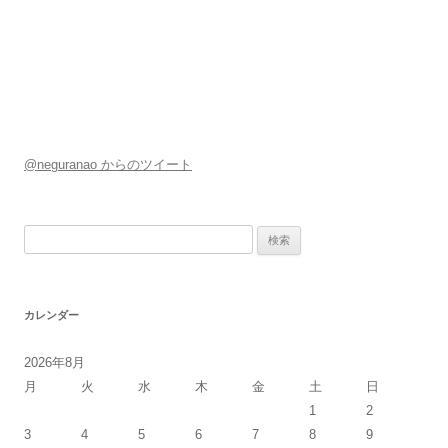
@neguranao からのツイート
検
索:
カレンダー
2026年8月
月
火
水
木
金
土
日
1
2
3
4
5
6
7
8
9