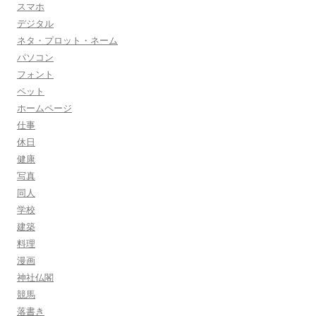
スマホ
デジタル
ネタ・プロット・ネーム
パソコン
フォント
ペット
ホームページ
仕事
休日
健康
写真
同人
学校
建築
料理
漫画
神社仏閣
競馬
落書き