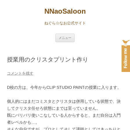
NNaoSaloon
ねぐら☆なお公式サイト
コ
メニュー
ン
テ
ン
ツ
へ
授業用のクリスタプリント作り
ス
キ
ッ
プ
コメントを残す
D校の方は、今年からCLIP STUDIO PAINTの授業に入ります。
個人的にはまだコミスタとクリスタは併用している状態で、決
してクリスタ任せろ状態にまでは至っていません。
既にバリバリ使いこなしている人からすると、まだ自分は入門
者レベルかも…。
そんな自分ですが、プロとしてそして講師としてはきっちりと