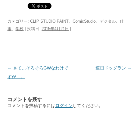
カテゴリー:
CLIP STUDIO PAINT
、
ComicStudio
、
デジタル
、
仕
事
、
学校
| 投稿日:
2015年4月21日
|
投
←
さて…そろそろGWなわけで
連日ドッグラン
→
稿
すが…。
ナ
ビ
コメントを残す
ゲ
コメントを投稿するには
ログイン
してください。
ー
シ
ョ
ン