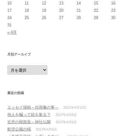
10
11
12
13
14
15
16
17
18
19
20
21
22
23
24
25
26
27
28
29
30
31
« 4月
月別アーカイブ
月
別
ア
ー
カ
イ
ブ
最近の投稿
エッセイ脱稿～自画像の事～
2017年4月12日
他人を騙って絵を集る？
2017年4月8日
近所の桜散策～神社仏閣
2017年4月6日
航空公園の桜
2017年4月5日