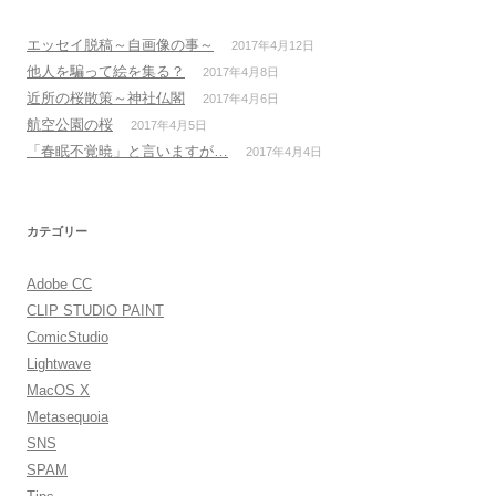
エッセイ脱稿～自画像の事～
2017年4月12日
他人を騙って絵を集る？
2017年4月8日
近所の桜散策～神社仏閣
2017年4月6日
航空公園の桜
2017年4月5日
「春眠不覚暁」と言いますが…
2017年4月4日
カテゴリー
Adobe CC
CLIP STUDIO PAINT
ComicStudio
Lightwave
MacOS X
Metasequoia
SNS
SPAM