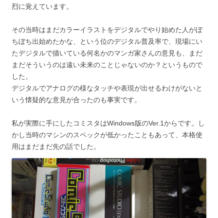
烈に覚えています。
その当時はまだカラーイラストをデジタルでやり始めた人がぼ
ちぼち出始めたかな、という位のデジタル普及率で、現場にい
たデジタルで描いている何名かのマンガ家さんの意見も、まだ
まだそういうのは遠い未来のことじゃないのか？というもので
した。
デジタルでアナログの様なタッチや表現が出せるわけがないと
いう懐疑的な意見が合ったのも事実です。
私が実際に手にしたコミスタはWindows版のVer.1からです。し
かし当時のマシンのスペックが低かったこともあって、本格使
用はまだまだ先の話でした。