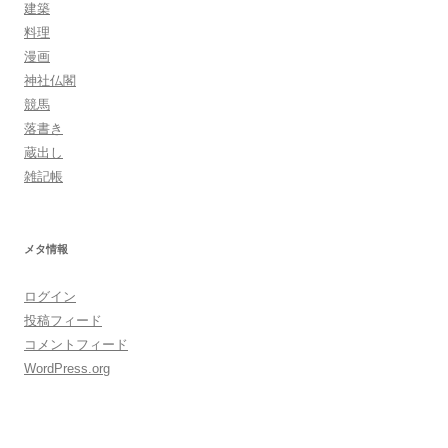
建築
料理
漫画
神社仏閣
競馬
落書き
蔵出し
雑記帳
メタ情報
ログイン
投稿フィード
コメントフィード
WordPress.org