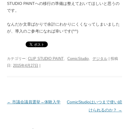
STUDIO PAINTへの移行の準備は整えておいてほしいと思うの
です。
なんだか文章ばかりで余計にわかりにくくなってしまいました
が、導入のご参考になれば幸いです(^^)
カテゴリー:
CLIP STUDIO PAINT
、
ComicStudio
、
デジタル
| 投稿
日:
2015年4月27日
|
投
←
市議会議員選挙→体験入学
ComicStudioはいつまで使い続
稿
けられるのか？
→
ナ
ビ