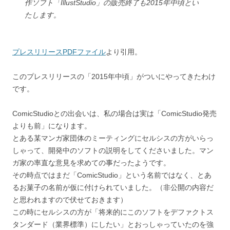
作ソフト「IllustStudio」の販売終了も2015年中頃とい
たします。
プレスリリースPDFファイル
より引用。
このプレスリリースの「2015年中頃」がついにやってきたわけ
です。
ComicStudioとの出会いは、私の場合は実は「ComicStudio発売
よりも前」になります。
とある某マンガ家団体のミーティングにセルシスの方がいらっ
しゃって、開発中のソフトの説明をしてくださいました。マン
ガ家の率直な意見を求めての事だったようです。
その時点ではまだ「ComicStudio」という名前ではなく、とあ
るお菓子の名前が仮に付けられていました。（非公開の内容だ
と思われますので伏せておきます）
この時にセルシスの方が「将来的にこのソフトをデファクトス
タンダード（業界標準）にしたい」とおっしゃっていたのを強