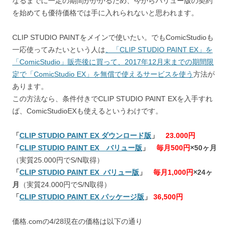
なるまでに一定の期間がかかるため、今からバリュー版の契約
を始めても優待価格では手に入れられないと思われます。
CLIP STUDIO PAINTをメインで使いたい。でもComicStudioも
一応使ってみたいという人は
、「CLIP STUDIO PAINT EX」を
「ComicStudio」販売後に買って、2017年12月末までの期間限
定で「ComicStudio EX」を無償で使えるサービスを使う
方法が
あります。
この方法なら、条件付きでCLIP STUDIO PAINT EXを入手すれ
ば、ComicStudioEXも使えるというわけです。
「
CLIP STUDIO PAINT EX ダウンロード版
」
23.000円
「
CLIP STUDIO PAINT EX バリュー版
」
毎月500円
×50ヶ月
（実質25.000円でS/N取得）
「
CLIP STUDIO PAINT EX バリュー版
」
毎月1,000円
×24ヶ
月
（実質24.000円でS/N取得）
「
CLIP STUDIO PAINT EX パッケージ版
」
36,500円
価格.comの4/28現在の価格は以下の通り