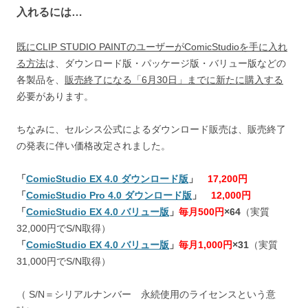
入れるには…
既にCLIP STUDIO PAINTのユーザーがComicStudioを手に入れ
る方法
は、ダウンロード版・パッケージ版・バリュー版などの
各製品を、
販売終了になる「6月30日」までに新たに購入する
必要があります。
ちなみに、セルシス公式によるダウンロード販売は、販売終了
の発表に伴い価格改定されました。
「
ComicStudio EX 4.0 ダウンロード版
」
17,200
円
「
ComicStudio Pro 4.0 ダウンロード版
」
12,000
円
「
ComicStudio EX 4.0 バリュー版
」
毎月500円
×64
（実質
32,000円でS/N取得）
「
ComicStudio EX 4.0 バリュー版
」
毎月1,000円
×31
（実質
31,000円でS/N取得）
（ S/N＝シリアルナンバー 永続使用のライセンスという意