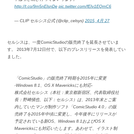
http://t.co/9m5nElsnDe
pic.twitter.com/fEIv1EQmC6
— CLIP セルシス公式 (@clip_celsys)
2015, 4月 27
セルシスは、一度ComicStudioの販売終了を延長させていま
す。 2013年7月12日付で、以下のプレスリリースを発表してい
ました。
「ComicStudio」の販売終了時期を2015年に変更
-Windows 8.1、OS X Mavericksにも対応-
株式会社セルシス（本社：東京都新宿区、代表取締役社
長：野﨑愼也、以下：セルシス）は、2013年末とご案
内していたマンガ制作ソフト「ComicStudio 4.0」の販
売終了を2015年中頃に変更し、今年後半にリリースが
予定されている新OS、Windows 8.1およびOS X
Mavericksにも対応いたします。あわせて、イラスト制