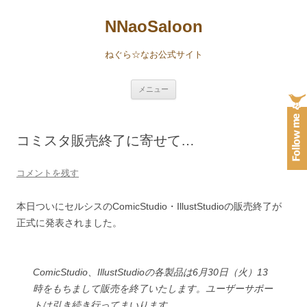
NNaoSaloon
ねぐら☆なお公式サイト
コ
メニュー
ン
テ
ン
ツ
へ
コミスタ販売終了に寄せて…
ス
キ
ッ
プ
コメントを残す
本日ついにセルシスのComicStudio・IllustStudioの販売終了が
正式に発表されました。
ComicStudio、IllustStudioの各製品は6月30日（火）13
時をもちまして販売を終了いたします。ユーザーサポー
トは引き続き行ってまいります。