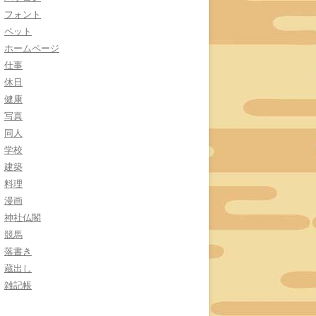
フォント
ペット
ホームページ
仕事
休日
健康
写真
同人
学校
建築
料理
漫画
神社仏閣
競馬
落書き
蔵出し
雑記帳