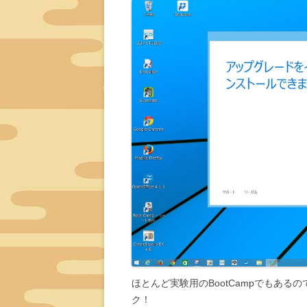
ほとんど実験用のBootCampでもあ
ク！