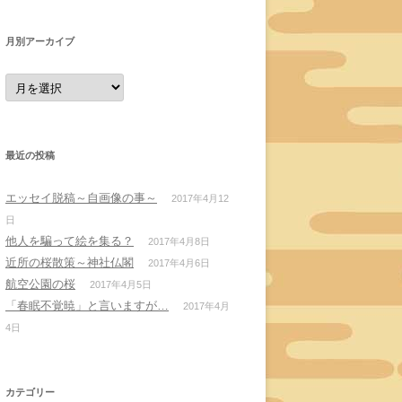
月別アーカイブ
月
別
ア
ー
カ
イ
ブ
最近の投稿
エッセイ脱稿～自画像の事～
2017年4月12
日
他人を騙って絵を集る？
2017年4月8日
近所の桜散策～神社仏閣
2017年4月6日
航空公園の桜
2017年4月5日
「春眠不覚暁」と言いますが…
2017年4月
4日
カテゴリー