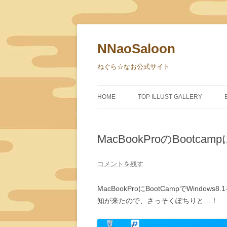
NNaoSaloon
ねぐら☆なお公式サイト
HOME
TOP ILLUST GALLERY
MacBookProのBootcamp
コメントを残す
MacBookProにBootCampでWin
知が来たので、さっそくぽちりと…！