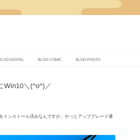
コ
ン
BLOG-DIGITAL
BLOG-COMIC
BLOG-PHOTO
テ
ン
ツ
CLIP STUDIO PAINT
イラスト
へ
ス
にWin10＼(^o^)／
キ
COMICSTUDIO
同人
ッ
プ
落書き
蔵出し
dows8.1をインストール済みなんですが、やっとアップグレード通