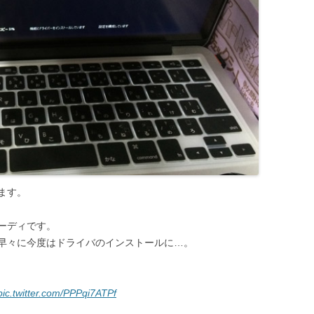
ます。
ーディです。
早々に今度はドライバのインストールに…。
pic.twitter.com/PPPqi7ATPf