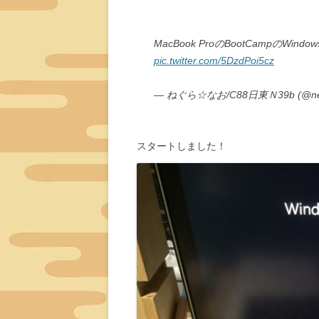
MacBook ProのBootCampのW
pic.twitter.com/5DzdPoi5cz
— ねぐら☆なお/C88日東Ｎ39b (@neg
スタートしました！