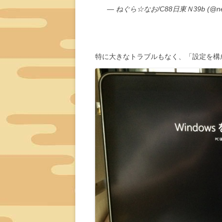
— ねぐら☆なお/C88日東Ｎ39b (@neg
特に大きなトラブルもなく、「設定を構