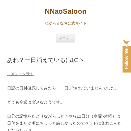
NNaoSaloon
ねぐら☆なお公式サイト
コ
メニュー
ン
テ
ン
ツ
へ
あれ？一日消えている(´Д⊂ヽ
ス
キ
ッ
プ
コメントを残す
日記の日付確認してみたら、一日UPされていませんでした。
どうも今週はダメなようです。
自分の記憶をたどりながら…どうやら12日分（水曜~木曜）は
日付をまたぐ頃にちょっと厳しかったのでベッドに倒れこんだ
んだったっけ…。