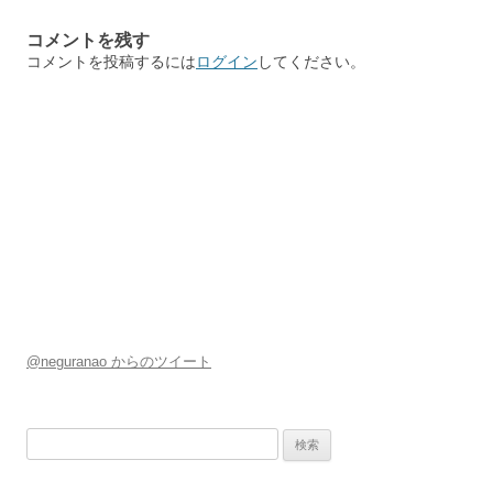
ビ
コメントを残す
ゲ
コメントを投稿するには
ログイン
してください。
ー
シ
ョ
ン
@neguranao からのツイート
検
索: