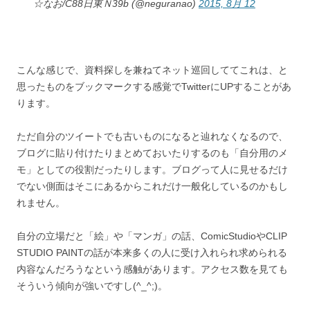
☆なお/C88日東Ｎ39b (@neguranao)
2015, 8月 12
こんな感じで、資料探しを兼ねてネット巡回しててこれは、と
思ったものをブックマークする感覚でTwitterにUPすることがあ
ります。
ただ自分のツイートでも古いものになると辿れなくなるので、
ブログに貼り付けたりまとめておいたりするのも「自分用のメ
モ」としての役割だったりします。ブログって人に見せるだけ
でない側面はそこにあるからこれだけ一般化しているのかもし
れません。
自分の立場だと「絵」や「マンガ」の話、ComicStudioやCLIP
STUDIO PAINTの話が本来多くの人に受け入れられ求められる
内容なんだろうなという感触があります。アクセス数を見ても
そういう傾向が強いですし(^_^;)。