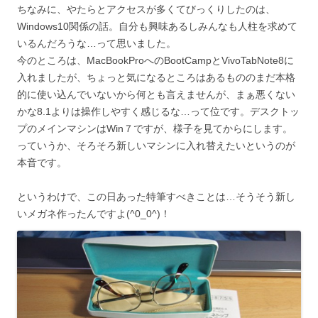
ちなみに、やたらとアクセスが多くてびっくりしたのは、
Windows10関係の話。自分も興味あるしみんなも人柱を求めて
いるんだろうな…って思いました。
今のところは、MacBookProへのBootCampとVivoTabNote8に
入れましたが、ちょっと気になるところはあるもののまだ本格
的に使い込んでいないから何とも言えませんが、まぁ悪くない
かな8.1よりは操作しやすく感じるな…って位です。デスクトッ
プのメインマシンはWin７ですが、様子を見てからにします。
っていうか、そろそろ新しいマシンに入れ替えたいというのが
本音です。
というわけで、この日あった特筆すべきことは…そうそう新し
いメガネ作ったんですよ(^0_0^)！