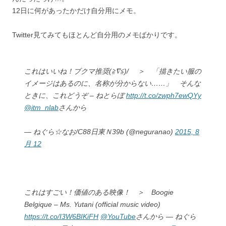
12日に何があったかだけ自分用にメモ。
Twitter見てみてもほとんど自分用のメモばかりです。
これはいいね！ブクマ推奨(≧∇≦)/ ＞ 「描きたい服の
イメージはあるのに、名称が分からない……」 そんな
ときに、これどうぞ – ねとらぼ
http://t.co/zwph7ewQYy
@itm_nlab
さんから
— ねぐら☆なお/C88日東Ｎ39b (@neguranao)
2015, 8
月 12
これはすごい！価値のある映像！ ＞ Boogie
Belgique – Ms. Yutani (official music video)
https://t.co/I3W6BIKiFH
@YouTube
さんから — ねぐら