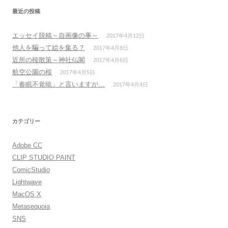
イ
ブ
最近の投稿
エッセイ脱稿～自画像の事～
2017年4月12日
他人を騙って絵を集る？
2017年4月8日
近所の桜散策～神社仏閣
2017年4月6日
航空公園の桜
2017年4月5日
「春眠不覚暁」と言いますが…
2017年4月4日
カテゴリー
Adobe CC
CLIP STUDIO PAINT
ComicStudio
Lightwave
MacOS X
Metasequoia
SNS