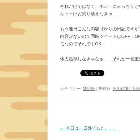
それだけではなく、ホントにみっちりと
キツイけど乗り越えなきゃ…
もう連日こんな内容ばかりの日記ですが
内容がないので同時ツイートはOFF…O
モなのでそれでもOK．
体力温存しなきゃなぁ……それが一番重
カテゴリー:
雑記帳
| 投稿日:
2015年9月13
投
←
今日は一日外でした。。。
稿