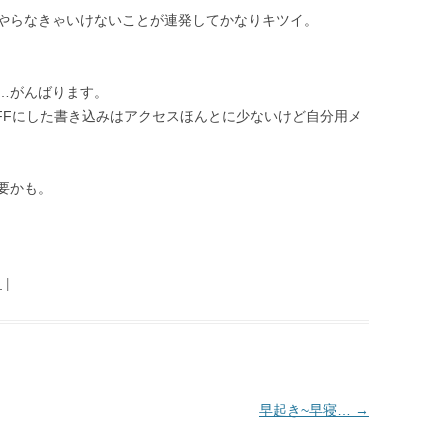
やらなきゃいけないことが連発してかなりキツイ。
…がんばります。
FFにした書き込みはアクセスほんとに少ないけど自分用メ
要かも。
日
|
早起き~早寝…
→