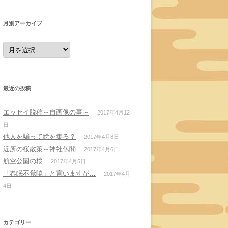
月別アーカイブ
月
別
ア
ー
カ
イ
ブ
最近の投稿
エッセイ脱稿～自画像の事～
2017年4月12
日
他人を騙って絵を集る？
2017年4月8日
近所の桜散策～神社仏閣
2017年4月6日
航空公園の桜
2017年4月5日
「春眠不覚暁」と言いますが…
2017年4月
4日
カテゴリー