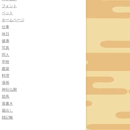
フォント
ペット
ホームページ
仕事
休日
健康
写真
同人
学校
建築
料理
漫画
神社仏閣
競馬
落書き
蔵出し
雑記帳