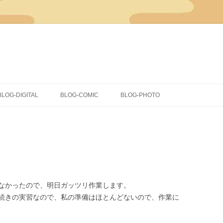
コ
ン
BLOG-DIGITAL
BLOG-COMIC
BLOG-PHOTO
テ
ン
ツ
CLIP STUDIO PAINT
イラスト
へ
ス
キ
COMICSTUDIO
同人
ッ
プ
落書き
蔵出し
なかったので、明日ガッツリ作業します。
続きの実習なので、私の準備はほとんどないので、作業に