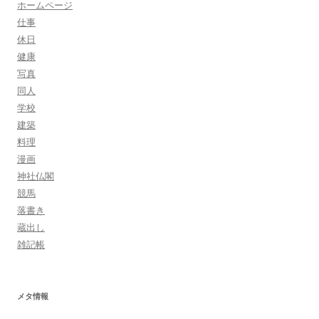
ホームページ
仕事
休日
健康
写真
同人
学校
建築
料理
漫画
神社仏閣
競馬
落書き
蔵出し
雑記帳
メタ情報