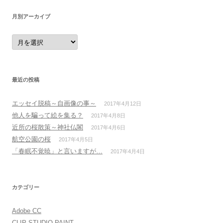
月別アーカイブ
月
別
ア
ー
カ
イ
ブ
最近の投稿
エッセイ脱稿～自画像の事～
2017年4月12日
他人を騙って絵を集る？
2017年4月8日
近所の桜散策～神社仏閣
2017年4月6日
航空公園の桜
2017年4月5日
「春眠不覚暁」と言いますが…
2017年4月4日
カテゴリー
Adobe CC
CLIP STUDIO PAINT