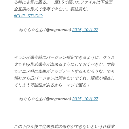
る時に非常に困る。一度1.5で開いたファイルは下位完
全互換の形式で保存できない。要注意だ。
#CLIP_STUDIO
— ねぐら☆なお (@neguranao)
2015, 10月 27
イラレが保存時にバージョン指定できるように、クリス
タでもlip形式保存が出来るようにしておくべきだ。学校
でアニメ科の先生がアップデートするんだろうな。でも
頼むから旧バージョンは消さないでくれ。環境が混在し
てしまう可能性があるから、マジで困る！
— ねぐら☆なお (@neguranao)
2015, 10月 27
この下位互換で従来形式の保存ができないという仕様変