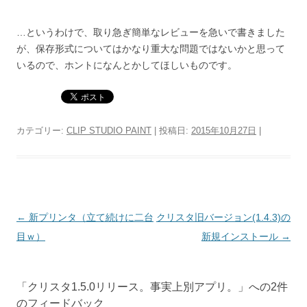
…というわけで、取り急ぎ簡単なレビューを急いで書きました
が、保存形式についてはかなり重大な問題ではないかと思って
いるので、ホントになんとかしてほしいものです。
カテゴリー:
CLIP STUDIO PAINT
| 投稿日:
2015年10月27日
|
投
←
新プリンタ（立て続けに二台
クリスタ旧バージョン(1.4.3)の
稿
目ｗ）
新規インストール
→
ナ
ビ
「
クリスタ1.5.0リリース。事実上別アプリ。
」への2件
ゲ
のフィードバック