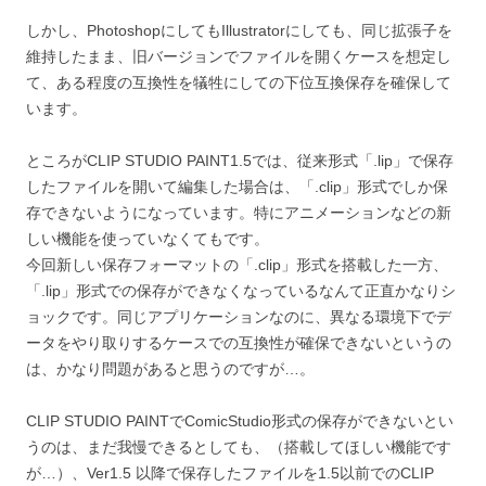
しかし、PhotoshopにしてもIllustratorにしても、同じ拡張子を
維持したまま、旧バージョンでファイルを開くケースを想定し
て、ある程度の互換性を犠牲にしての下位互換保存を確保して
います。
ところがCLIP STUDIO PAINT1.5では、従来形式「.lip」で保存
したファイルを開いて編集した場合は、「.clip」形式でしか保
存できないようになっています。特にアニメーションなどの新
しい機能を使っていなくてもです。
今回新しい保存フォーマットの「.clip」形式を搭載した一方、
「.lip」形式での保存ができなくなっているなんて正直かなりシ
ョックです。同じアプリケーションなのに、異なる環境下でデ
ータをやり取りするケースでの互換性が確保できないというの
は、かなり問題があると思うのですが…。
CLIP STUDIO PAINTでComicStudio形式の保存ができないとい
うのは、まだ我慢できるとしても、（搭載してほしい機能です
が…）、Ver1.5 以降で保存したファイルを1.5以前でのCLIP