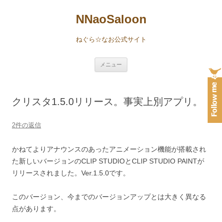
NNaoSaloon
ねぐら☆なお公式サイト
コ
メニュー
ン
テ
ン
ツ
へ
クリスタ1.5.0リリース。事実上別アプリ。
ス
キ
ッ
プ
2件の返信
かねてよりアナウンスのあったアニメーション機能が搭載され
た新しいバージョンのCLIP STUDIOとCLIP STUDIO PAINTが
リリースされました。Ver.1.5.0です。
このバージョン、今までのバージョンアップとは大きく異なる
点があります。