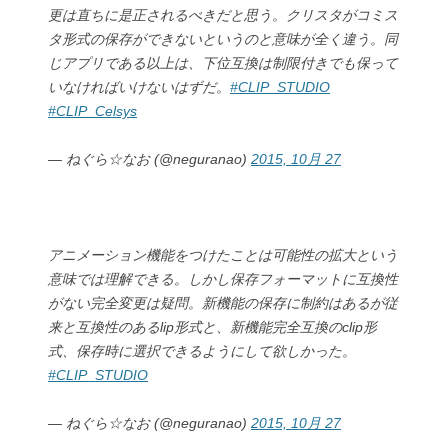
更は直ちに是正されるべきだと思う。クリスタがコミス
タ形式の保存ができないというのと意味が全く違う。同
じアプリである以上は、下位互換は制限付きでも保って
いなければいけないはずだ。
#CLIP_STUDIO
#CLIP_Celsys
— ねぐら☆なお (@neguranao)
2015, 10月 27
アニメーション機能をつけたことは可能性の拡大という
意味では理解できる。しかし保存フォーマットに互換性
がない完全変更は疑問。新機能の保存に制約はあるが従
来と互換性のあるlip形式と、新機能完全互換のclip形
式、保存時に選択できるようにして欲しかった。
#CLIP_STUDIO
— ねぐら☆なお (@neguranao)
2015, 10月 27