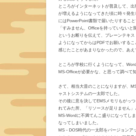
ところがインターネットが普及して、出
が増えるようになってきた頃に時々発生した
にはPowerPoint書類で届いたりするこ
「すみません、Officeを持っていな
というお断りを伝えて、プレーンテキス
ようになってからはPDFでお願いすること
感じたことがあまりなかったので、あえて高価
ところが学校に行くようになって、Word
MS-Officeが必要かな、と思って調
さて、相当大昔のことになりますが、M
ャストシステムの一太郎でした。
その後に意を決してEMSメモリもがっつり増
れてみた所、「リソースが足りません」と出
MS-Wordに不満てんこ盛りになってし
なってしまいました。
MS－DOS時代の一太郎をバージョンアップ