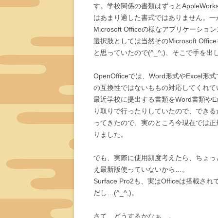
す。学校関係の書類はずっとAppleWork
はあまり適した書式ではありません。一
Microsoft Officeの様なアプリ
選択肢としては当然そのMicrosoft 
と思っていたので(^_^;)、そこで手を出したの
OpenOfficeでは、Word形式やEx
の互換性ではないももの対応してくれて
最近学校に提出する書類をWord書類やEx
り取りで行ったりしていたので、できる
ってきたので、実のところ今現在では正規版の
りました。
でも、実際に使用頻度考えたら、ちょっと
え最新版使っていないから…。
Surface Pro2も、実はOffice
だし…(^_^;)。
さて、どうするかなぁ…。