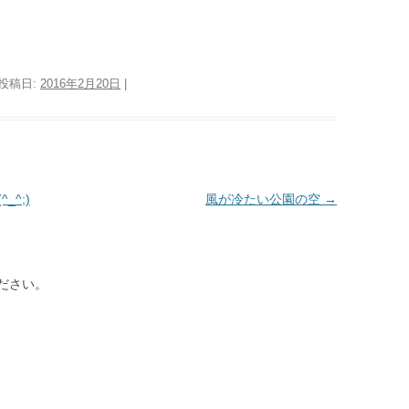
 投稿日:
2016年2月20日
|
^_^;)
風が冷たい公園の空
→
ださい。