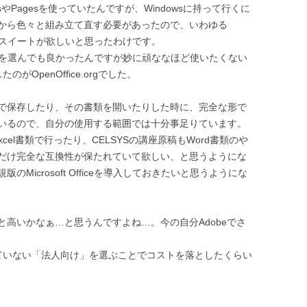
sやPagesを使っていたんですが、Windowsに持って行くに
から色々と組み立て直す必要があったので、いわゆる
ケーションスイートが欲しいと思ったわけです。
Officeを選んでも良かったんですが妙に頑ななほど使いたくない
がOpenOffice.orgでした。
cel形式で保存したり、その書類を開いたりした時に、完全な形で
いるので、自分の使用する範囲では十分事足りています。
cel書類で行ったり、CELSYSの講座原稿もWord書類のや
だけ完全な互換性が保たれていて欲しい、と思うようにな
Microsoft Officeを導入しておきたいと思うようにな
高いかなぁ…と思うんですよね…。今の自分Adobeでさ
は搭載されていない「法人向け」を選ぶことでコストを落としたくらい