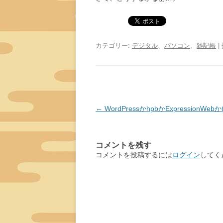
カテゴリー:
デジタル
、
パソコン
、
雑記帳
|
投
←
WordPressかhpbかExpressionWebか(
稿
ナ
コメントを残す
ビ
コメントを投稿するには
ログイン
してく
ゲ
ー
シ
ョ
ン