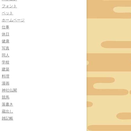
フォント
ペット
ホームページ
仕事
休日
健康
写真
同人
学校
建築
料理
漫画
神社仏閣
競馬
落書き
蔵出し
雑記帳