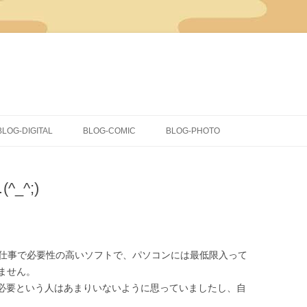
コ
ン
BLOG-DIGITAL
BLOG-COMIC
BLOG-PHOTO
テ
ン
ツ
CLIP STUDIO PAINT
イラスト
へ
ス
_^;)
キ
COMICSTUDIO
同人
ッ
プ
落書き
蔵出し
ceは多くの仕事で必要性の高いソフトで、パソコンには最低限入って
ません。
celが必要という人はあまりいないように思っていましたし、自