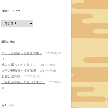
月別アーカイブ
月
別
ア
ー
カ
イ
ブ
最近の投稿
エッセイ脱稿～自画像の事～
2017年4月12
日
他人を騙って絵を集る？
2017年4月8日
近所の桜散策～神社仏閣
2017年4月6日
航空公園の桜
2017年4月5日
「春眠不覚暁」と言いますが…
2017年4月
4日
カテゴリー