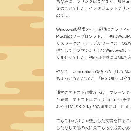
ちなみに、プリンタはまだまだ一般普及
先のことでした。インクジェットプリンタ
ので…。
Windows95登場の少し前頃にグラフ
Mac版のワープロソフト…当初はWordPe
リスワークス→アップルワークス→OSX
併行してサブマシンとしてWindows9
りませんでした。初の自作機にはMEを
やがて、ComicStudioをきっかけして
ちょっと悩んだのは、「MS-Office
通常のテキスト作業ならば、プレーンテ
た結果、テキストエディタEmEdito
みやHTMLやCSSなどの編集には、EmEdi
でもこれだけじゃ整形した文書を作るこ
したりして他の人に見てもらう必要があ