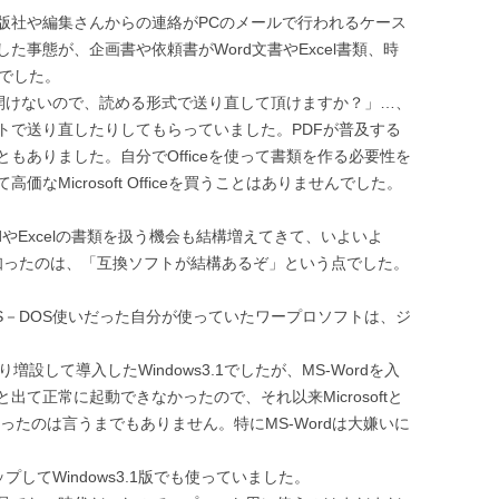
版社や編集さんからの連絡がPCのメールで行われるケース
事態が、企画書や依頼書がWord文書やExcel書類、時
とでした。
いと開けないので、読める形式で送り直して頂けますか？」…、
トで送り直したりしてもらっていました。PDFが普及する
もありました。自分でOfficeを使って書類を作る必要性を
なMicrosoft Officeを買うことはありませんでした。
やExcelの書類を扱う機会も結構増えてきて、いよいよ
べて知ったのは、「互換ソフトが結構あるぞ」という点でした。
S－DOS使いだった自分が使っていたワープロソフトは、ジ
設して導入したWindows3.1でしたが、MS-Wordを入
て正常に起動できなかったので、それ以来Microsoftと
まったのは言うまでもありません。特にMS-Wordは大嫌いに
してWindows3.1版でも使っていました。