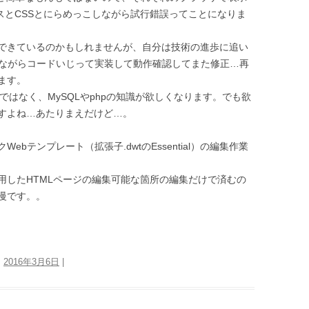
スとCSSとにらめっこしながら試行錯誤ってことになりま
できているのかもしれませんが、自分は技術の進歩に追い
しながらコードいじって実装して動作確認してまた修正…再
ます。
riptだけではなく、MySQLやphpの知識が欲しくなります。でも欲
すよね…あたりまえだけど…。
bテンプレート（拡張子.dwtのEssential）の編集作業
用したHTMLページの編集可能な箇所の編集だけで済むの
慢です。。
:
2016年3月6日
|