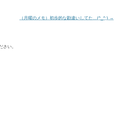
（月曜のメモ）初歩的な勘違いしてた…(^_^;)
→
ださい。