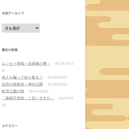
月別アーカイブ
月
別
ア
ー
カ
イ
ブ
最近の投稿
エッセイ脱稿～自画像の事～
2017年4月12
日
他人を騙って絵を集る？
2017年4月8日
近所の桜散策～神社仏閣
2017年4月6日
航空公園の桜
2017年4月5日
「春眠不覚暁」と言いますが…
2017年4月
4日
カテゴリー