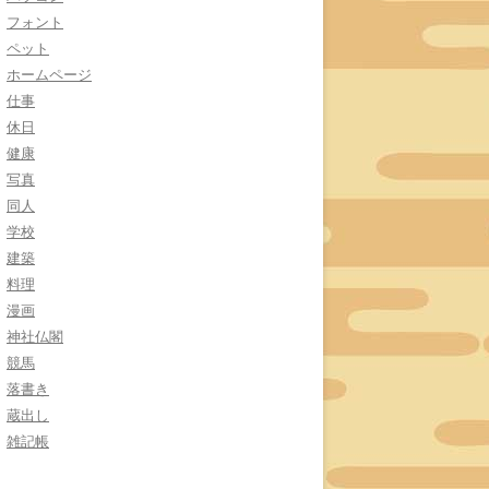
フォント
ペット
ホームページ
仕事
休日
健康
写真
同人
学校
建築
料理
漫画
神社仏閣
競馬
落書き
蔵出し
雑記帳