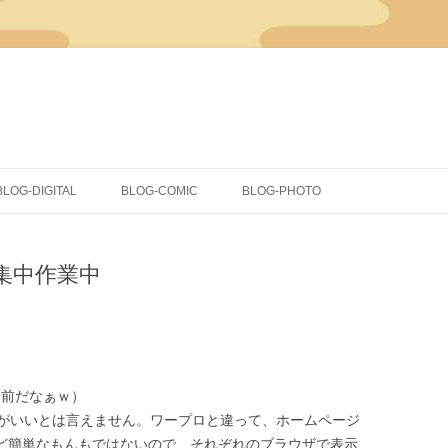
コ
ン
BLOG-DIGITAL
BLOG-COMIC
BLOG-PHOTO
テ
ン
ツ
CLIP STUDIO PAINT
イラスト
へ
ス
集中作業中
キ
COMICSTUDIO
同人
ッ
プ
落書き
蔵出し
（長い名前だなぁｗ）
がいいとは言えません。ワープロと違って、ホームページ
るほど簡単なもんもではないので、それぞれのブラウザで表示