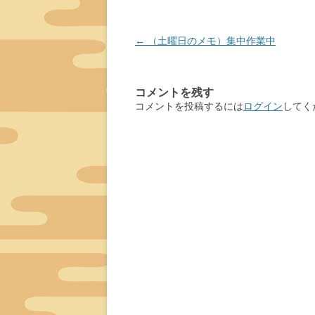
投
←
（土曜日のメモ）集中作業中
稿
ナ
コメントを残す
ビ
コメントを投稿するには
ログイン
してく
ゲ
ー
シ
ョ
ン