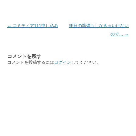
投
←
コミティア111申し込み
明日の準備もしなきゃいけない
稿
ので…
→
ナ
ビ
コメントを残す
ゲ
コメントを投稿するには
ログイン
してください。
ー
シ
ョ
ン