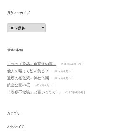
月別アーカイブ
月
別
ア
ー
カ
イ
ブ
最近の投稿
エッセイ脱稿～自画像の事～
2017年4月12日
他人を騙って絵を集る？
2017年4月8日
近所の桜散策～神社仏閣
2017年4月6日
航空公園の桜
2017年4月5日
「春眠不覚暁」と言いますが…
2017年4月4日
カテゴリー
Adobe CC