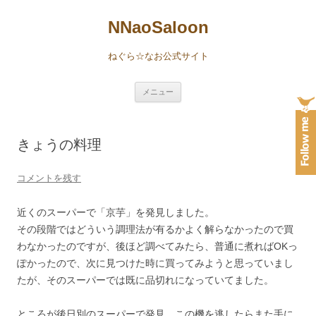
NNaoSaloon
ねぐら☆なお公式サイト
コ
メニュー
ン
テ
ン
ツ
へ
きょうの料理
ス
キ
ッ
プ
コメントを残す
近くのスーパーで「京芋」を発見しました。
その段階ではどういう調理法が有るかよく解らなかったので買
わなかったのですが、後ほど調べてみたら、普通に煮ればOKっ
ぽかったので、次に見つけた時に買ってみようと思っていまし
たが、そのスーパーでは既に品切れになっていてました。
ところが後日別のスーパーで発見。この機を逃したらまた手に