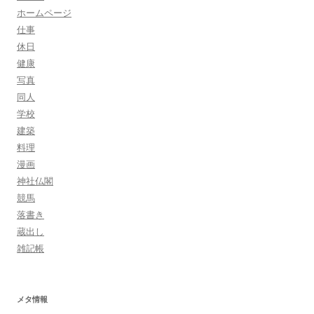
ホームページ
仕事
休日
健康
写真
同人
学校
建築
料理
漫画
神社仏閣
競馬
落書き
蔵出し
雑記帳
メタ情報