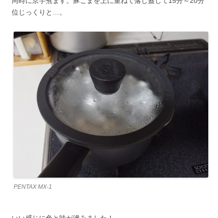
同時に京芋煮ます。豚こまを上に重ねて落し蓋して15分～20分
位じっくりと…。
PENTAX MX-1
いい感じに色と味が滲みました！