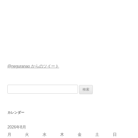
@neguranao からのツイート
検
索:
カレンダー
2026年8月
月
火
水
木
金
土
日