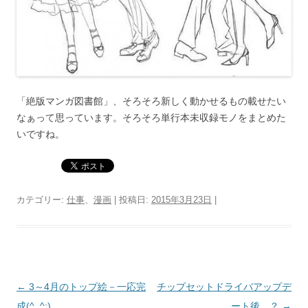
「絶版マンガ図書館」、そろそろ新しく動かせるもの載せたい
なぁって思っています。そろそろ単行本未収録モノをまとめた
いですね。
カテゴリー:
仕事
、
漫画
| 投稿日:
2015年3月23日
|
投
←
3～4月のトップ絵－一応完
チップセットドライバアップデ
稿
成(^_^;)
ート後…？
→