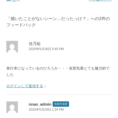
ナ
ビ
「
描いたことがないシーン…だったっけ？
」への2件の
ゲ
フィードバック
ー
シ
ョ
佳乃祐
2020年5月26日 5:45 PM
ン
単行本になっているのだろうか・・・友部先輩とても魅力的で
した
ログインして返信する
↓
nnao_admin
投稿作成者
2020年5月29日 1:34 PM