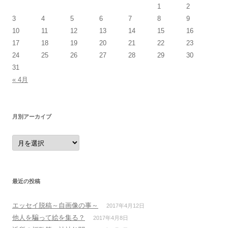
1
2
3
4
5
6
7
8
9
10
11
12
13
14
15
16
17
18
19
20
21
22
23
24
25
26
27
28
29
30
31
« 4月
月別アーカイブ
月
別
ア
ー
カ
イ
ブ
最近の投稿
エッセイ脱稿～自画像の事～
2017年4月12日
他人を騙って絵を集る？
2017年4月8日