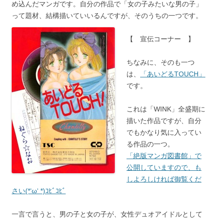
め込んだマンガです。自分の作品で「女の子みたいな男の子」
って題材、結構描いていいるんですが、そのうちの一つです。
【 宣伝コーナー 】
ちなみに、そのも一つ
は、
「あいどるTOUCH」
です。
これは「WINK」全盛期に
描いた作品ですが、自分
でもかなり気に入ってい
る作品の一つ。
「絶版マンガ図書館」で
公開していますので、も
しよろしければ御覧くだ
さい(*‘ω‘ *)ｺﾋﾞｺﾋﾞ
一言で言うと、男の子と女の子が、女性デュオアイドルとして