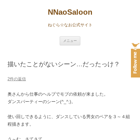
NNaoSaloon
ねぐら☆なお公式サイト
コ
メニュー
ン
テ
ン
ツ
へ
描いたことがないシーン…だったっけ？
ス
キ
ッ
プ
2件の返信
奥さんから仕事のヘルプでモブの依頼が来ました。
ダンスパーティーのシーン(^_^;)。
使い回しできるように、ダンスしている男女のペアを３～４組
程描きます。
う～む…さてさて。。。