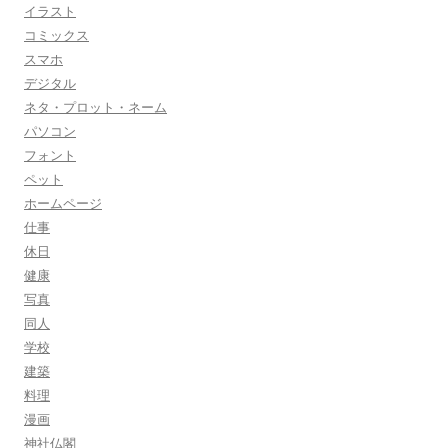
イラスト
コミックス
スマホ
デジタル
ネタ・プロット・ネーム
パソコン
フォント
ペット
ホームページ
仕事
休日
健康
写真
同人
学校
建築
料理
漫画
神社仏閣