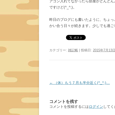
アコン入れてなかったら部屋がどんどん
ですけど(^_^;)。
昨日のブログにも書いたように、ちょっ
かい合う日々が続きます。少しでも過ごし
カテゴリー:
雑記帳
| 投稿日:
2015年7月13
投
←
（休）もう７月も半分近く(^_^;)…
稿
ナ
コメントを残す
ビ
コメントを投稿するには
ログイン
してく
ゲ