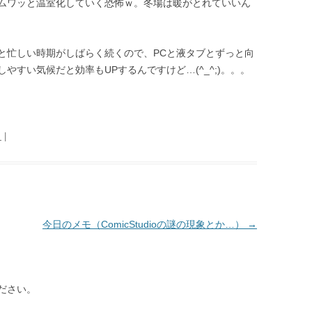
ムワッと温室化していく恐怖ｗ。冬場は暖がとれていいん
と忙しい時期がしばらく続くので、PCと液タブとずっと向
やすい気候だと効率もUPするんですけど…(^_^;)。。。
日
|
今日のメモ（ComicStudioの謎の現象とか…）
→
ださい。