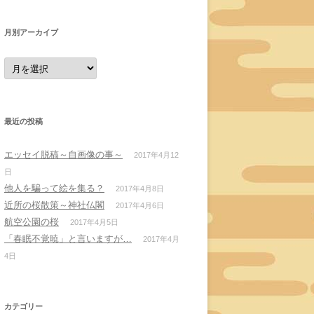
月別アーカイブ
月
別
ア
ー
カ
イ
ブ
最近の投稿
エッセイ脱稿～自画像の事～
2017年4月12
日
他人を騙って絵を集る？
2017年4月8日
近所の桜散策～神社仏閣
2017年4月6日
航空公園の桜
2017年4月5日
「春眠不覚暁」と言いますが…
2017年4月
4日
カテゴリー