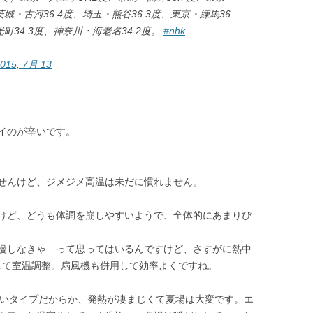
茨城・古河36.4度、埼玉・熊谷36.3度、東京・練馬36
町34.3度、神奈川・海老名34.2度。
#nhk
015, 7月 13
イのが辛いです。
せんけど、ジメジメ高温は未だに慣れません。
けど、どうも体調を崩しやすいようで、全体的にあまりぴ
慢しなきゃ…って思ってはいるんですけど、さすがに熱中
して室温調整。扇風機も併用して効率よくですね。
が結構古いタイプだからか、発熱が凄まじくて夏場は大変です。エ