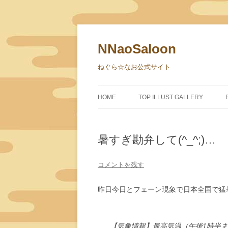
NNaoSaloon
ねぐら☆なお公式サイト
HOME
TOP ILLUST GALLERY
暑すぎ勘弁して(^_^;)…
コメントを残す
昨日今日とフェーン現象で日本全国で猛
【気象情報】最高気温（午後1時半まで