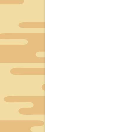
ー
シ
ョ
ン