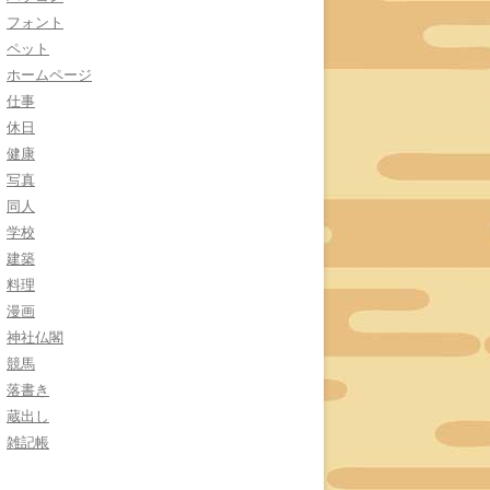
フォント
ペット
ホームページ
仕事
休日
健康
写真
同人
学校
建築
料理
漫画
神社仏閣
競馬
落書き
蔵出し
雑記帳