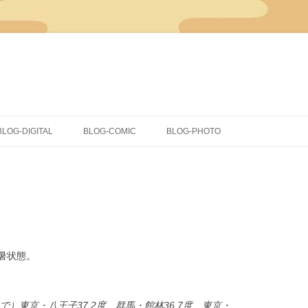
コ
ン
BLOG-DIGITAL
BLOG-COMIC
BLOG-PHOTO
テ
ン
ツ
CLIP STUDIO PAINT
イラスト
へ
ス
キ
COMICSTUDIO
同人
ッ
プ
落書き
蔵出し
暑状態。
）東京・八王子37.2度、群馬・館林36.7度、東京・