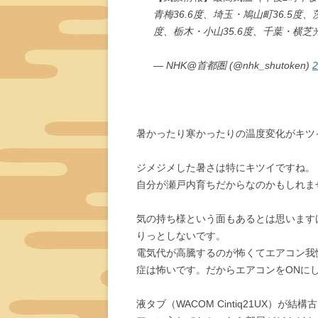
青梅36.6度、埼玉・鳩山町36.5度、
度、栃木・小山35.6度、千葉・横芝光
— NHK@首都圏 (@nhk_shutoken)
2
暑かったり寒かったりの温度変化がキツ
ジメジメした暑さは特にキツイですね。
自分が瀬戸内育ちだからなのかもしれま
気の持ち様という面もあるとは思います
りっとしないです。
電気代が高騰するのが怖くてエアコン我
症は怖いです。だからエアコンをONに
液タブ（WACOM Cintiq21UX）