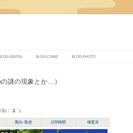
コ
ン
BLOG-DIGITAL
BLOG-COMIC
BLOG-PHOTO
テ
ン
ツ
CLIP STUDIO PAINT
イラスト
へ
ス
dioの謎の現象とか…）
キ
COMICSTUDIO
同人
ッ
プ
落書き
蔵出し
(；´Д｀)