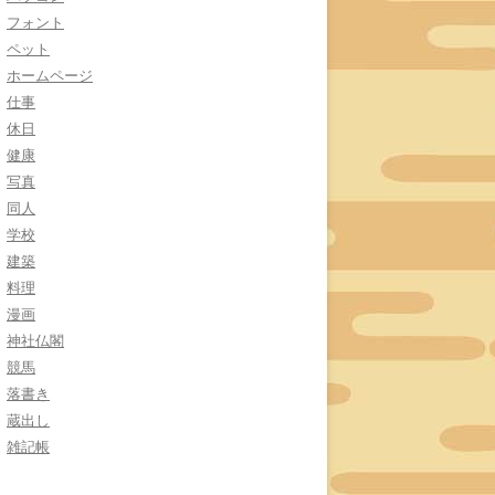
フォント
ペット
ホームページ
仕事
休日
健康
写真
同人
学校
建築
料理
漫画
神社仏閣
競馬
落書き
蔵出し
雑記帳