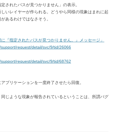
指定されたパスが見つかりません」の表示。
新しいレイヤーが作られる。どうやら同様の現象はまれに起
題があるわけではなさそう。
際に『指定されたパスが見つかりません。』メッセージ」
e/support/request/detail/svc/9/tid/26066
e/support/request/detail/svc/9/tid/68762
にアプリケーションを一度終了させたら回復。
、同じような現象が報告されているということは、所謂バグ