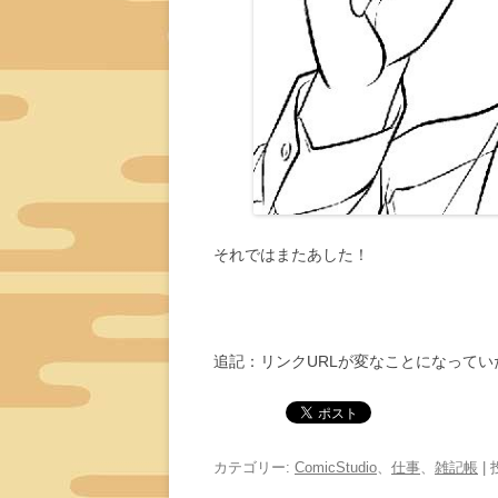
それではまたあした！
追記：リンクURLが変なことになって
カテゴリー:
ComicStudio
、
仕事
、
雑記帳
|