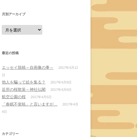
月別アーカイブ
月
別
ア
ー
カ
イ
ブ
最近の投稿
エッセイ脱稿～自画像の事～
2017年4月12
日
他人を騙って絵を集る？
2017年4月8日
近所の桜散策～神社仏閣
2017年4月6日
航空公園の桜
2017年4月5日
「春眠不覚暁」と言いますが…
2017年4月
4日
カテゴリー