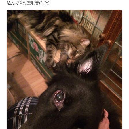
込んできた望利音(^_^;)