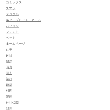
コミックス
スマホ
デジタル
ネタ・プロット・ネーム
パソコン
フォント
ペット
ホームページ
仕事
休日
健康
写真
同人
学校
建築
料理
漫画
神社仏閣
競馬