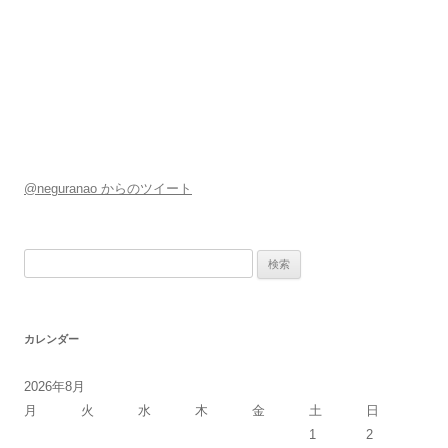
ン
@neguranao からのツイート
検
索:
カレンダー
2026年8月
月
火
水
木
金
土
日
1
2