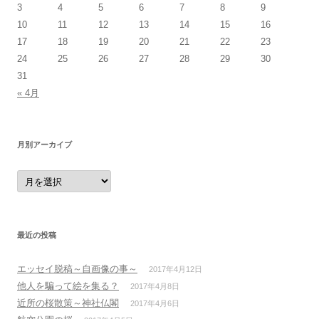
3
4
5
6
7
8
9
10
11
12
13
14
15
16
17
18
19
20
21
22
23
24
25
26
27
28
29
30
31
« 4月
月別アーカイブ
月
別
ア
ー
カ
イ
ブ
最近の投稿
エッセイ脱稿～自画像の事～
2017年4月12日
他人を騙って絵を集る？
2017年4月8日
近所の桜散策～神社仏閣
2017年4月6日