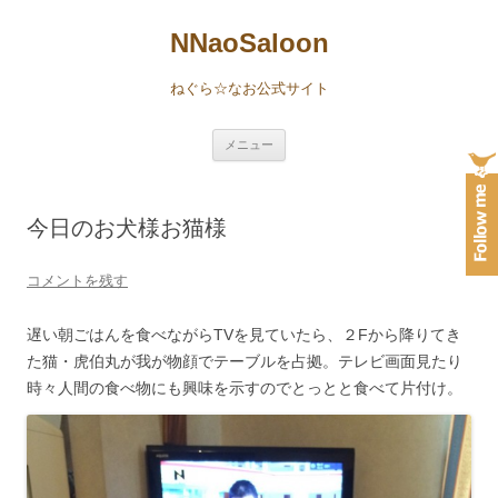
NNaoSaloon
ねぐら☆なお公式サイト
コ
メニュー
ン
テ
ン
ツ
へ
今日のお犬様お猫様
ス
キ
ッ
プ
コメントを残す
遅い朝ごはんを食べながらTVを見ていたら、２Fから降りてき
た猫・虎伯丸が我が物顔でテーブルを占拠。テレビ画面見たり
時々人間の食べ物にも興味を示すのでとっとと食べて片付け。