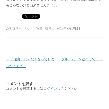
もじゃないけど出来ません(^_^;)。
カテゴリー:
ペット
、
写真
| 投稿日:
2015年7月30日
|
投
←
「優良」じゃなくなってしま
ブルームーンだそうで…
→
稿
ったｏｒｚ…
ナ
ビ
コメントを残す
ゲ
コメントを投稿するには
ログイン
してください。
ー
シ
ョ