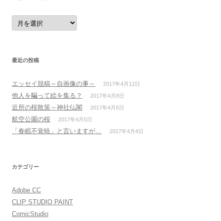
月
別
ア
ー
カ
イ
ブ
最近の投稿
エッセイ脱稿～自画像の事～
2017年4月12日
他人を騙って絵を集る？
2017年4月8日
近所の桜散策～神社仏閣
2017年4月6日
航空公園の桜
2017年4月5日
「春眠不覚暁」と言いますが…
2017年4月4日
カテゴリー
Adobe CC
CLIP STUDIO PAINT
ComicStudio