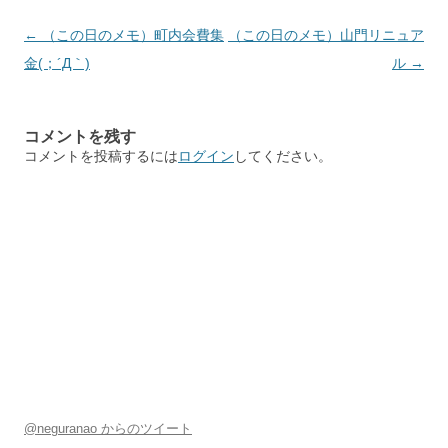
投
←
（この日のメモ）町内会費集
（この日のメモ）山門リニュア
稿
金(；´Д｀)
ル
→
ナ
ビ
コメントを残す
ゲ
コメントを投稿するには
ログイン
してください。
ー
シ
ョ
ン
@neguranao からのツイート