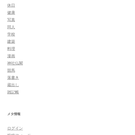
休日
健康
写真
同人
学校
建築
料理
漫画
神社仏閣
競馬
落書き
蔵出し
雑記帳
メタ情報
ログイン