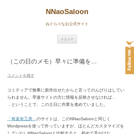
NNaoSaloon
ねぐら☆なお公式サイト
コ
メニュー
ン
テ
ン
ツ
へ
（この日のメモ）早々に準備を…
ス
キ
ッ
プ
コメントを残す
コミティアで無事に新作出せたからと言ってのんびりはしてい
られません。早速サイトの方に情報を反映させなければ…
…ということで、この土日に作業を進めていました。
「有楽舎工房」
のサイトは、このNNaoSaloonと同じく
Wordpressを使って作っていますが、ほとんどカスタマイズを
していないNNaoSaloonと比較すると、初めて手がけた