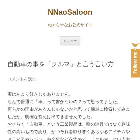
NNaoSaloon
ねぐら☆なお公式サイト
コ
メニュー
ン
テ
ン
ツ
へ
自動車の事を「クルマ」と言う言い方
ス
キ
ッ
プ
コメントを残す
実はあまり好きじゃありません。
なんで普通に「車」って書かないの？って思ってました。
何らかの理由があるんじゃないかと思って簡単に検索してみま
したが、明確な答えは出てきませんでした。
おそらく「自動車」という工業製品は、唯の道具ではなく趣味
性の高いものであり、かつそれを取り巻くあらゆるアイテムや
メディアやレジャーや文化などを含めて、「クルマ」という大