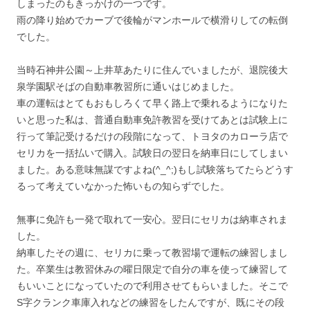
しまったのもきっかけの一つです。
雨の降り始めでカーブで後輪がマンホールで横滑りしての転倒
でした。
当時石神井公園～上井草あたりに住んでいましたが、退院後大
泉学園駅そばの自動車教習所に通いはじめました。
車の運転はとてもおもしろくて早く路上で乗れるようになりた
いと思った私は、普通自動車免許教習を受けてあとは試験上に
行って筆記受けるだけの段階になって、トヨタのカローラ店で
セリカを一括払いで購入。試験日の翌日を納車日にしてしまい
ました。ある意味無謀ですよね(^_^;)もし試験落ちてたらどうす
るって考えていなかった怖いもの知らずでした。
無事に免許も一発で取れて一安心。翌日にセリカは納車されま
した。
納車したその週に、セリカに乗って教習場で運転の練習しまし
た。卒業生は教習休みの曜日限定で自分の車を使って練習して
もいいことになっていたので利用させてもらいました。そこで
S字クランク車庫入れなどの練習をしたんですが、既にその段