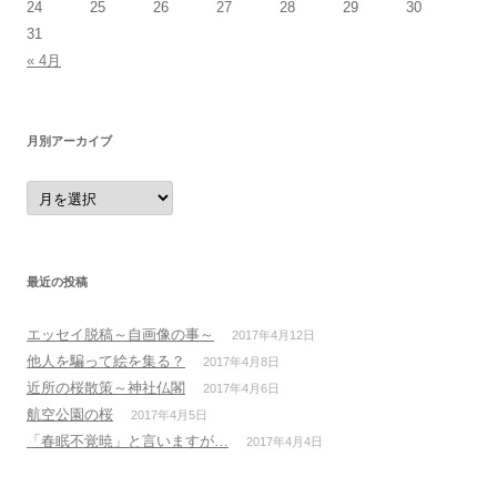
24
25
26
27
28
29
30
31
« 4月
月別アーカイブ
月
別
ア
ー
カ
イ
ブ
最近の投稿
エッセイ脱稿～自画像の事～
2017年4月12日
他人を騙って絵を集る？
2017年4月8日
近所の桜散策～神社仏閣
2017年4月6日
航空公園の桜
2017年4月5日
「春眠不覚暁」と言いますが…
2017年4月4日