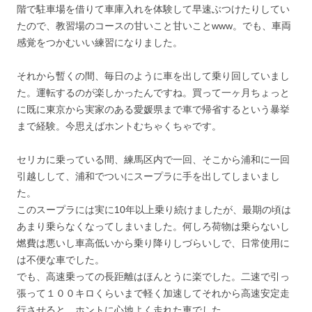
階で駐車場を借りて車庫入れを体験して早速ぶつけたりしてい
たので、教習場のコースの甘いこと甘いことwww。でも、車両
感覚をつかむいい練習になりました。
それから暫くの間、毎日のように車を出して乗り回していまし
た。運転するのが楽しかったんですね。買って一ヶ月ちょっと
に既に東京から実家のある愛媛県まで車で帰省するという暴挙
まで経験。今思えばホントむちゃくちゃです。
セリカに乗っている間、練馬区内で一回、そこから浦和に一回
引越しして、浦和でついにスープラに手を出してしまいまし
た。
このスープラには実に10年以上乗り続けましたが、最期の頃は
あまり乗らなくなってしまいました。何しろ荷物は乗らないし
燃費は悪いし車高低いから乗り降りしづらいしで、日常使用に
は不便な車でした。
でも、高速乗っての長距離はほんとうに楽でした。二速で引っ
張って１００キロくらいまで軽く加速してそれから高速安定走
行させると、ホントに心地よく走れた車でした。