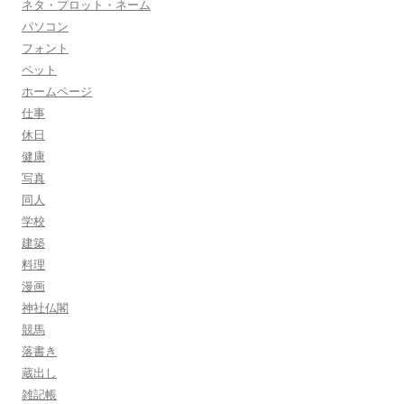
ネタ・プロット・ネーム
パソコン
フォント
ペット
ホームページ
仕事
休日
健康
写真
同人
学校
建築
料理
漫画
神社仏閣
競馬
落書き
蔵出し
雑記帳