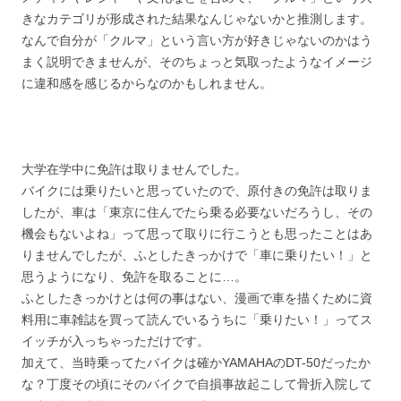
きなカテゴリが形成された結果なんじゃないかと推測します。
なんで自分が「クルマ」という言い方が好きじゃないのかはう
まく説明できませんが、そのちょっと気取ったようなイメージ
に違和感を感じるからなのかもしれません。
大学在学中に免許は取りませんでした。
バイクには乗りたいと思っていたので、原付きの免許は取りま
したが、車は「東京に住んでたら乗る必要ないだろうし、その
機会もないよね」って思って取りに行こうとも思ったことはあ
りませんでしたが、ふとしたきっかけで「車に乗りたい！」と
思うようになり、免許を取ることに…。
ふとしたきっかけとは何の事はない、漫画で車を描くために資
料用に車雑誌を買って読んでいるうちに「乗りたい！」ってス
イッチが入っちゃっただけです。
加えて、当時乗ってたバイクは確かYAMAHAのDT-50だったか
な？丁度その頃にそのバイクで自損事故起こして骨折入院して