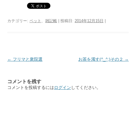
カテゴリー:
ペット
、
雑記帳
| 投稿日:
2014年12月15日
|
投
←
フリマと衆院選
お茶を濁す(^_^;)その２
→
稿
ナ
コメントを残す
ビ
コメントを投稿するには
ログイン
してください。
ゲ
ー
シ
ョ
ン