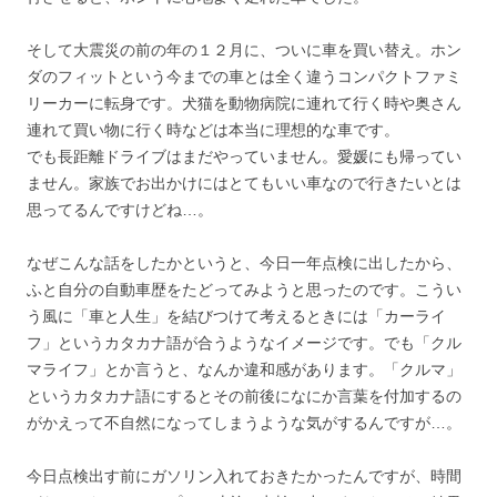
そして大震災の前の年の１２月に、ついに車を買い替え。ホン
ダのフィットという今までの車とは全く違うコンパクトファミ
リーカーに転身です。犬猫を動物病院に連れて行く時や奥さん
連れて買い物に行く時などは本当に理想的な車です。
でも長距離ドライブはまだやっていません。愛媛にも帰ってい
ません。家族でお出かけにはとてもいい車なので行きたいとは
思ってるんですけどね…。
なぜこんな話をしたかというと、今日一年点検に出したから、
ふと自分の自動車歴をたどってみようと思ったのです。こうい
う風に「車と人生」を結びつけて考えるときには「カーライ
フ」というカタカナ語が合うようなイメージです。でも「クル
マライフ」とか言うと、なんか違和感があります。「クルマ」
というカタカナ語にするとその前後になにか言葉を付加するの
がかえって不自然になってしまうような気がするんですが…。
今日点検出す前にガソリン入れておきたかったんですが、時間