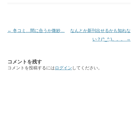
投
←
冬コミ…間に合うか微妙…
なんとか新刊出せるかも知れな
稿
い？(^_^;)。。。
→
ナ
ビ
コメントを残す
ゲ
コメントを投稿するには
ログイン
してください。
ー
シ
ョ
ン