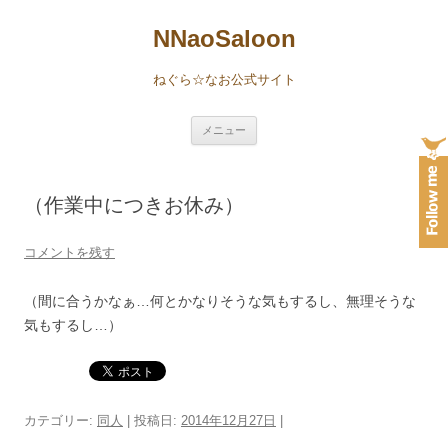
NNaoSaloon
ねぐら☆なお公式サイト
コ
メニュー
ン
テ
ン
ツ
へ
（作業中につきお休み）
ス
キ
ッ
プ
コメントを残す
（間に合うかなぁ…何とかなりそうな気もするし、無理そうな
気もするし…）
カテゴリー:
同人
| 投稿日:
2014年12月27日
|