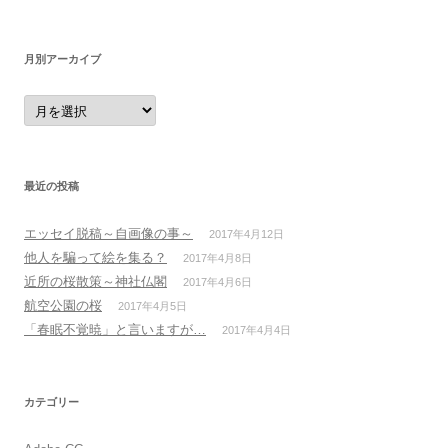
月別アーカイブ
月
別
ア
ー
カ
イ
ブ
最近の投稿
エッセイ脱稿～自画像の事～
2017年4月12日
他人を騙って絵を集る？
2017年4月8日
近所の桜散策～神社仏閣
2017年4月6日
航空公園の桜
2017年4月5日
「春眠不覚暁」と言いますが…
2017年4月4日
カテゴリー