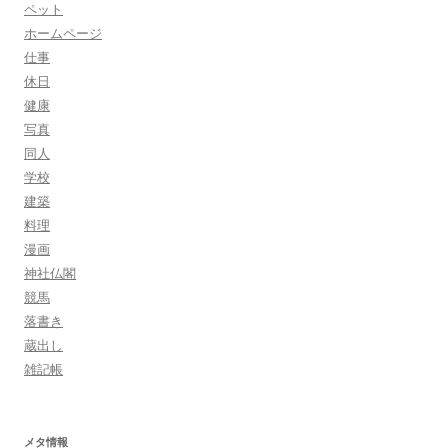
ペット
ホームページ
仕事
休日
健康
写真
同人
学校
建築
料理
漫画
神社仏閣
競馬
落書き
蔵出し
雑記帳
メタ情報