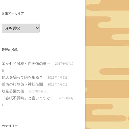
月別アーカイブ
月
別
ア
ー
カ
イ
ブ
最近の投稿
エッセイ脱稿～自画像の事～
2017年4月12
日
他人を騙って絵を集る？
2017年4月8日
近所の桜散策～神社仏閣
2017年4月6日
航空公園の桜
2017年4月5日
「春眠不覚暁」と言いますが…
2017年4月
4日
カテゴリー