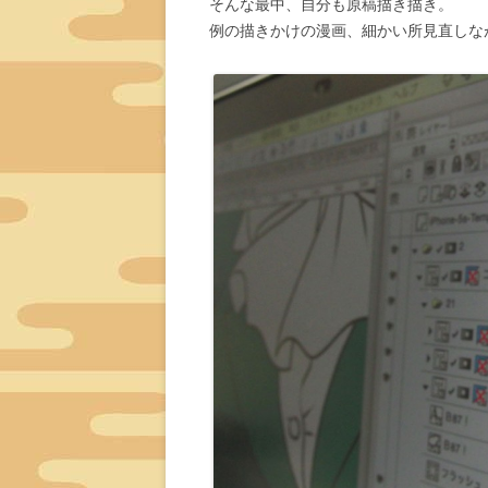
そんな最中、自分も原稿描き描き。
例の描きかけの漫画、細かい所見直しな