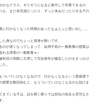
やかなクラス。ギリギリになると集中して作業できるの
つも、まだ未完成だったり、ずっと休みだったりする子の
業に行かなくなった時期があったなぁとふと思い出し…。
した身なのでちょっと肩身が狭いです。
るのが遅くなってしまって、結局午前の一般教養の授業は
取れる理系の一般教養ｗ）
修科目の実験に欠席して完全留年が確定したのをきっかけ
した。
もついていけなくなるので、行かなくなるという悪循環で
の授業を数回休むと、もうついていけなくなるのも頷けま
てきている子は、話を聞く限りでは担任の先生も苦労なさ
す。