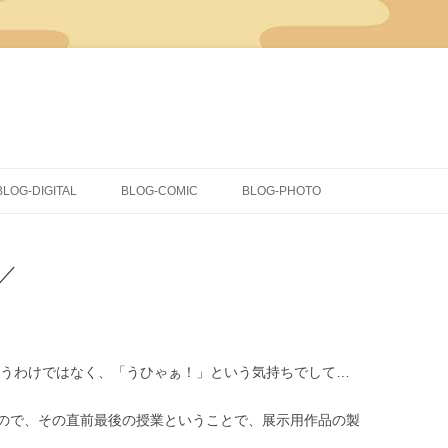
コ
ン
BLOG-DIGITAL
BLOG-COMIC
BLOG-PHOTO
テ
ン
ツ
CLIP STUDIO PAINT
イラスト
へ
ス
／
キ
COMICSTUDIO
同人
ッ
プ
落書き
蔵出し
というわけではなく、「うひゃぁ！」という気持ちでして…
ので、その直前最後の授業ということで、展示用作品の製
。