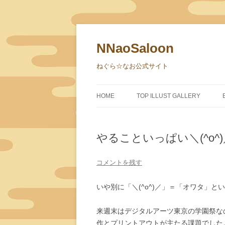
NNaoSaloon
ねぐら☆なお公式サイト
HOME
TOP ILLUST GALLERY
やることいっぱい＼(^o^)
コメントを残す
いや別に「＼(^o^)／」＝「オワタ」
来週末はデジタルアーツ東京の学園祭な
作とプリントアウトが主たる課題でした