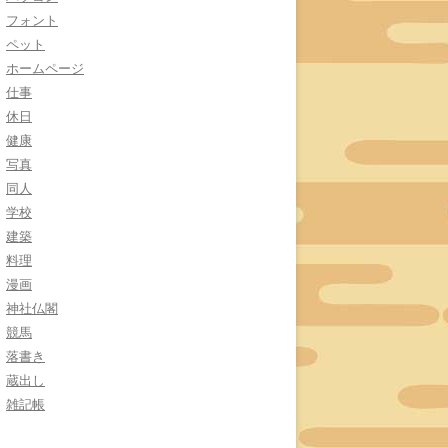
フォント
ペット
ホームページ
仕事
休日
健康
写真
同人
学校
建築
料理
漫画
神社仏閣
競馬
落書き
蔵出し
雑記帳