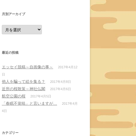
月別アーカイブ
月
別
ア
ー
カ
イ
ブ
最近の投稿
エッセイ脱稿～自画像の事～
2017年4月12
日
他人を騙って絵を集る？
2017年4月8日
近所の桜散策～神社仏閣
2017年4月6日
航空公園の桜
2017年4月5日
「春眠不覚暁」と言いますが…
2017年4月
4日
カテゴリー