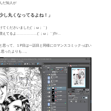
んだ知人が
少し丸くなってるよね！」
てくださいました(´；ω；｀)
えてるよ………………(´；ω；｀)ｳｯ…
と思って、１P目は一話目と同様にロマンスコミックっぽい
…思ったよりも…。