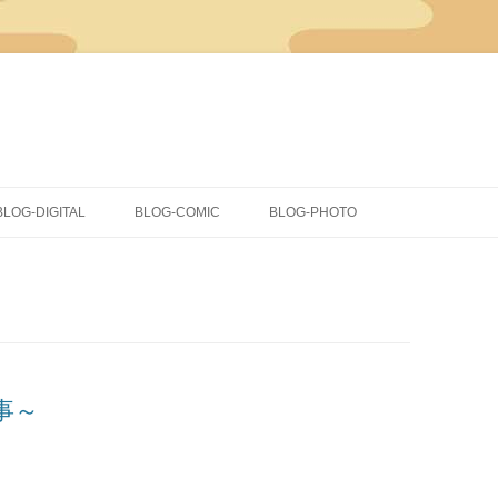
コ
ン
BLOG-DIGITAL
BLOG-COMIC
BLOG-PHOTO
テ
ン
ツ
CLIP STUDIO PAINT
イラスト
へ
ス
キ
COMICSTUDIO
同人
ッ
プ
落書き
蔵出し
事～