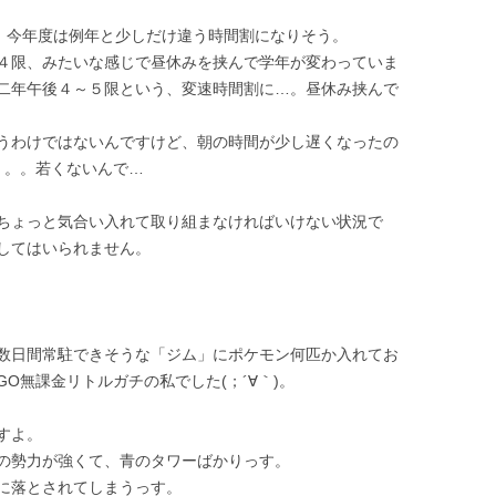
、今年度は例年と少しだけ違う時間割になりそう。
４限、みたいな感じで昼休みを挟んで学年が変わっていま
二年午後４～５限という、変速時間割に…。昼休み挟んで
うわけではないんですけど、朝の時間が少し遅くなったの
)。。。若くないんで…
ちょっと気合い入れて取り組まなければいけない状況で
してはいられません。
数日間常駐できそうな「ジム」にポケモン何匹か入れてお
O無課金リトルガチの私でした(；´∀｀)。
すよ。
の勢力が強くて、青のタワーばかりっす。
に落とされてしまうっす。