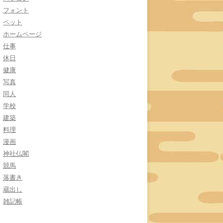
フォント
ペット
ホームページ
仕事
休日
健康
写真
同人
学校
建築
料理
漫画
神社仏閣
競馬
落書き
蔵出し
雑記帳