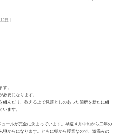
月12日
|
ます。
が必要になります。
を組んだり、教える上で見落としのあった箇所を新たに組
ています。
ジュールが完全に決まっています。早速４月中旬から二年の
末頃からになります。ともに朝から授業なので、激混みの